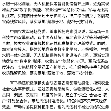
水肥一体化滴灌、无人机植保等智能化设备齐上阵，逐渐实现
地盘资本“数字化”赋能、农业出产“聪慧化”办理。军马场还高
度注态，实施秸秆全量还田守护地力，推广绿色防控手艺削减
农药残留风险，落实落地“藏粮于地、藏粮于技”计谋。
中国农发军马场党委、董事长杨高崇引见说，军马场一直
科技生态双擎驱动，取中国农科院、东北农业大学等科研院所
合做，摸索农业适度规模化运营和聪慧化办理新模式。同时，
加大资金投入，搭建起地盘资本数字化平台，斗极播种、智能
水肥一体化滴灌、无人机植保等智能化设备齐上阵，逐渐实现
地盘资本“数字化”赋能、农业出产“聪慧化”办理。军马场还高
度注态，实施秸秆全量还田守护地力，推广绿色防控手艺削减
农药残留风险，落实落地“藏粮于地、藏粮于技”计谋。
军马场还积极阐扬央企联农带农引领带动感化，摸索农业
社会化办事新模式，通过农资统采统购、做物流程化办理、人
员同一调配、农服同一尺度等体例，建立了“央企+合做社+农
户”好处配合体，带动周边村屯成长。特色种植不只带来经济
效益，带动村落提拔种植手艺，也为周边村平易近供给就近务