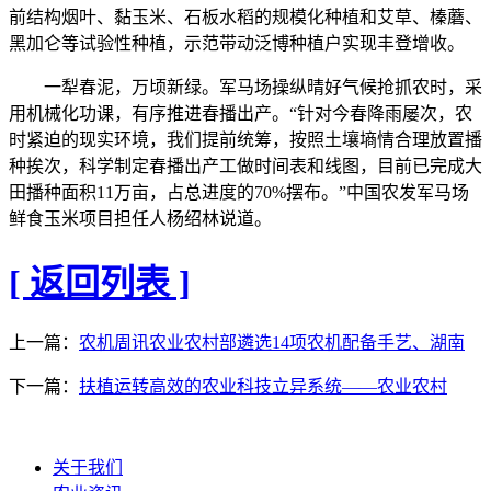
前结构烟叶、黏玉米、石板水稻的规模化种植和艾草、榛蘑、
黑加仑等试验性种植，示范带动泛博种植户实现丰登增收。
一犁春泥，万顷新绿。军马场操纵晴好气候抢抓农时，采
用机械化功课，有序推进春播出产。“针对今春降雨屡次，农
时紧迫的现实环境，我们提前统筹，按照土壤墒情合理放置播
种挨次，科学制定春播出产工做时间表和线图，目前已完成大
田播种面积11万亩，占总进度的70%摆布。”中国农发军马场
鲜食玉米项目担任人杨绍林说道。
[ 返回列表 ]
上一篇：
农机周讯农业农村部遴选14项农机配备手艺、湖南
下一篇：
扶植运转高效的农业科技立异系统——农业农村
关于我们