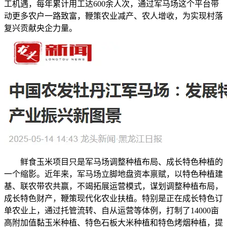
工机遇，每年累计用工达600余人次，通过军马场这个平台带
动更多农户一路致富，鞭策农业减产、农人增收，为实现村落
复兴贡献央企力量。
鲜食玉米项目只是军马场调整种植布局、成长特色种植的
一个缩影。近年来，军马场立脚地盘资本禀赋，以特色种植建
基、联农带农共赢，不竭拓展运营模式，谋划调整种植布局，
成长特色财产，鞭策现代化农业扶植。特别是正在成长特色订
单农业上，通过托管流转、自从运营等体例，打制了14000亩
高附加值黏玉米种植、特色石板大米种植和特色烤烟种植，提