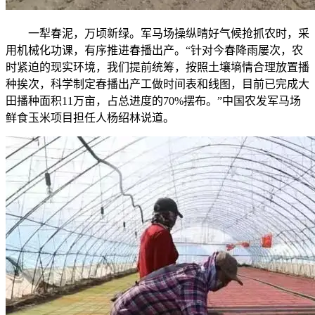
一犁春泥，万顷新绿。军马场操纵晴好气候抢抓农时，采
用机械化功课，有序推进春播出产。“针对今春降雨屡次，农
时紧迫的现实环境，我们提前统筹，按照土壤墒情合理放置播
种挨次，科学制定春播出产工做时间表和线图，目前已完成大
田播种面积11万亩，占总进度的70%摆布。”中国农发军马场
鲜食玉米项目担任人杨绍林说道。