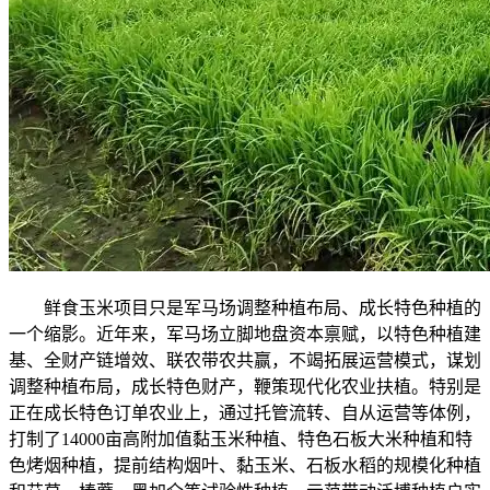
鲜食玉米项目只是军马场调整种植布局、成长特色种植的
一个缩影。近年来，军马场立脚地盘资本禀赋，以特色种植建
基、全财产链增效、联农带农共赢，不竭拓展运营模式，谋划
调整种植布局，成长特色财产，鞭策现代化农业扶植。特别是
正在成长特色订单农业上，通过托管流转、自从运营等体例，
打制了14000亩高附加值黏玉米种植、特色石板大米种植和特
色烤烟种植，提前结构烟叶、黏玉米、石板水稻的规模化种植