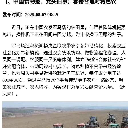
【、中国食物报、龙头旧事】春播合理时特色农
发布时间：2025-08-07 06:39
近日，正在中国农发军马场的农田里，伴跟着阵阵机械轰
鸣声，播种机正正在田间来回穿越，为丰收播下但愿的种子。
军马场还积极阐扬央企联农带农引领带动感化，摸索农业
社会化办事新模式，通过农资统采统购、做物流程化办理、人
员同一调配、农服同一尺度等体例，建立“央企+合做社+农户”
好处配合体，带动周边村屯成长。特色种植不只带来经济效
益，也为周边村平易近供给就近务工机遇，每年累计用工达
600余人次，通过军马场这个平台带动更多农户一路致富，鞭
策农业减产、农人增收，为实现村落复兴贡献央企力量。（唐
凤来）。