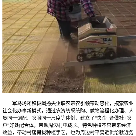
军马场还积极阐扬央企联农带农引领带动感化，摸索农业
社会化办事新模式，通过农资统采统购、做物流程化办理、人
员同一调配、农服同一尺度等体例，建立了“央企+合做社+农
户”好处配合体，带动周边村屯成长。特色种植不只带来经济
效益，带动村落提拔种植手艺，也为周边村平易近供给就近务