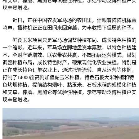
和艾草、榛蘑、黑加仑等试验性种植，示范带动泛博种植户实
现丰登增收。
近日，正在中国农发军马场的农田里，伴跟着阵阵机械轰
鸣声，播种机正正在田间来回穿越，为丰收播下但愿的种子。
鲜食玉米项目只是军马场调整种植布局、成长特色种植的
一个缩影。近年来，军马场立脚地盘资本禀赋，以特色种植建
基、全财产链增效、联农带农共赢，不竭拓展运营模式，谋划
调整种植布局，成长特色财产，鞭策现代化农业扶植。特别是
正在成长特色订单农业上，通过托管流转、自从运营等体例，
打制了14000亩高附加值黏玉米种植、特色石板大米种植和特
色烤烟种植，提前结构烟叶、黏玉米、石板水稻的规模化种植
和艾草、榛蘑、黑加仑等试验性种植，示范带动泛博种植户实
现丰登增收。