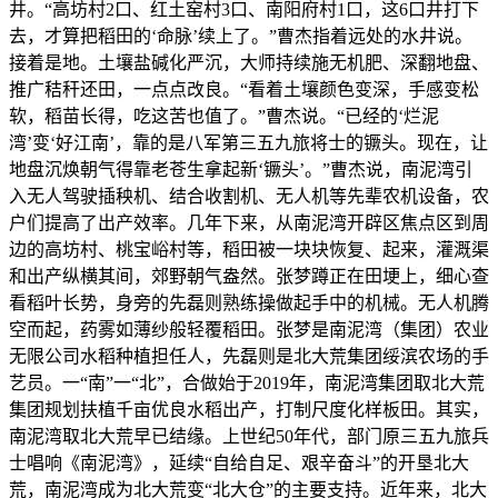
井。“高坊村2口、红土窑村3口、南阳府村1口，这6口井打下
去，才算把稻田的‘命脉’续上了。”曹杰指着远处的水井说。
接着是地。土壤盐碱化严沉，大师持续施无机肥、深翻地盘、
推广秸秆还田，一点点改良。“看着土壤颜色变深，手感变松
软，稻苗长得，吃这苦也值了。”曹杰说。“已经的‘烂泥
湾’变‘好江南’，靠的是八军第三五九旅将士的镢头。现在，让
地盘沉焕朝气得靠老苍生拿起新‘镢头’。”曹杰说，南泥湾引
入无人驾驶插秧机、结合收割机、无人机等先辈农机设备，农
户们提高了出产效率。几年下来，从南泥湾开辟区焦点区到周
边的高坊村、桃宝峪村等，稻田被一块块恢复、起来，灌溉渠
和出产纵横其间，郊野朝气盎然。张梦蹲正在田埂上，细心查
看稻叶长势，身旁的先磊则熟练操做起手中的机械。无人机腾
空而起，药雾如薄纱般轻覆稻田。张梦是南泥湾（集团）农业
无限公司水稻种植担任人，先磊则是北大荒集团绥滨农场的手
艺员。一“南”一“北”，合做始于2019年，南泥湾集团取北大荒
集团规划扶植千亩优良水稻出产，打制尺度化样板田。其实，
南泥湾取北大荒早已结缘。上世纪50年代，部门原三五九旅兵
士唱响《南泥湾》，延续“自给自足、艰辛奋斗”的开垦北大
荒，南泥湾成为北大荒变“北大仓”的主要支持。近年来，北大