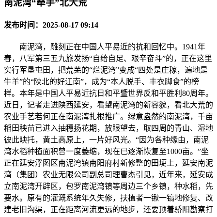
南泥湾“牵手”北大荒
发布时间：2025-08-17 09:14
南泥湾，雕刻正在中国人平易近的抗和回忆中。1941年
春，八军第三五九旅发扬“自给自足、艰辛奋斗”的，正在这里
实行军垦屯田，把荒芜的“烂泥湾”变成“四处是庄稼，遍地是
牛羊”的“陕北的好江南”，成为“本人脱手、丰衣脚食”的榜
样。本年是中国人平易近抗日和平暨世界反和平胜利80周年。
近日，记者走进陕西延安，看望南泥湾的新容貌，看北大荒的
农业手艺若何正在南泥湾扎根推广。绿意盎然的南泥湾，千亩
稻田秧苗已进入抽穗扬花期，放眼望去，取四周的青山、湿地
彼此映托，黄土高原上，一片好风光。“因为各种缘由，南泥
湾水稻种植面积曾一度萎缩，现在已逐渐恢复至1000亩。”坐
正在延安浮图区南泥湾镇南阳府村新修整的田埂上，延安南泥
湾（集团）农业无限公司副总司理曹杰引见，近年来，延安成
立南泥湾开辟区，包罗南泥湾镇等周边三个乡镇，种水稻，先
要水。原有的灌溉系统年久失修，扶植者一锹一镐地修复、改
建老旧沟渠，正在距离河流更远的地步，还要顶着骄阳勘察打