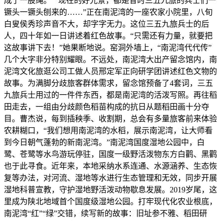
成了一股绳。”“现在的好光景，都是昔时三五九旅的兵士们一
镢头一镢头刨来的……”正在南泥湾的一座农家小院里，八旬
白叟侯秀珍声音不大，却字字无力。这位三五九旅兵士的后
人，四十年如一日讲述着红色故事。“只需还有力量，就要把
这故事讲下去！”她果断地说。窑洞外墙上，“南泥湾代代传”
几个大字非分特别耀眼。不远处，南泥湾大出产留念馆内，南
泥湾文化旅逛公司工做人员邢定军正向研学团讲述红色文物的
故事。为满脚分歧旅客群体需求，留念馆预备了4套词，三五
九旅兵士用过的一件件东西，都是南泥湾的活泼写照。再往稻
田走去，一组由分歧颜色稻苗构成的抗日从题稻田画十分夺
目。曹杰说，每到插秧季、收割期，总会有多量旅客前来体验
农耕糊口，“我们想用南泥湾的水稻，展示南泥湾，让大师看
到今日朝气蓬勃的新南泥湾。”南泥湾国度湿地公园中，白
鹭、苍鹭等水鸟游玩停驻，国度一级野活泼物东方白鹳、黑鹳
也于此寻食。近年来，本地采纳水系连通、水源涵养、生态恢
复等办法，对河流、湿地等水进行生态管理和无效，同步开展
湿地科普宣教，守护湿地野活泼动物歇息发展。2019岁尾，这
里成为陕北地域首个国度级湿地公园。打牢现代化农业根底，
南泥湾“红”“绿”交错，续写新的故事：旧址参不雅、稻田研