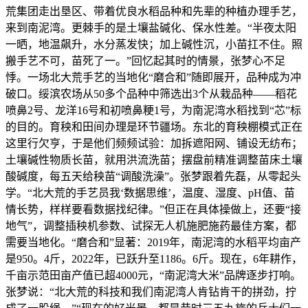
荒集团走出垦区、带着优良水稻品种和先辈的种植办理手艺，
来到南泥湾。更棘手的是土壤盐碱化、保水性差。“半夜太阳
一晒，地温飙升，水分蒸发快；加上碱性沉，小苗扛不住。照
搬手艺不可，苗死了一。”回忆起其时的情景，张梦心不足
悸。一场北大荒手艺的当地化“磨合和”随即展开，品种成为冲
破口。绥滨农场从50多个品种中筛选出3个从栽品种——稻花
喷鼻2号、龙洋16号和初喷鼻粳1号，为南泥湾水稻找到“芯”标
的目的。育秧和田间办理是环节疆场。东北的育秧棚模式正在
这里行欠亨，于是他们频频试验：加拆遮阳网、铺设无纺布；
土壤碱性物质长苗，就用洪流洗苗；摆盘前精准调整苗床土壤
酸碱度，每五天给秧苗“调酸洗澡”。张梦跟着先磊，从零起头
学。“北大荒的手艺员我‘数据思维’，温度、湿度、pH值、苗
情长势，样样要看数据找纪律。”但正在具体操做上，还要“接
地气”，调整插秧机参数、试探无人机施肥施药最佳方案，都
需要当地化。“磨合和”显著：2019年，南泥湾的水稻平均亩产
是950。4斤，2022年，已跃升至1186。6斤。现在，6年耕作，
千亩示范田亩产值已超4000元，“南泥湾大米”品牌逐步打响。
张梦说：“北大荒的科技和我们南泥湾人肯钻肯干的拼劲，拧