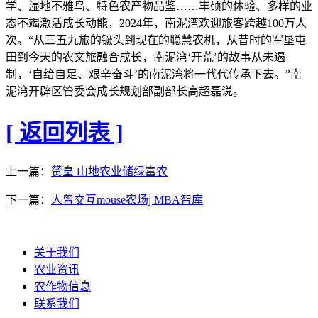
学、湿地不雅鸟、特色农产物品鉴……丰硕的体验、多样的业
态不竭激活成长动能，2024年，南泥湾欢迎旅客跨越100万人
次。“从三五九旅的镢头到现在的聪慧农机，从昔时的军垦屯
田到今天的农文旅融合成长，南泥湾‘开荒’的故事从未遏
制，‘自给自足、艰辛奋斗’的南泥湾将一代代传承下去。”南
泥湾开辟区管委会成长规划部副部长高超磊说。
[ 返回列表 ]
上一篇：
赞皇 山地农业储绿富农
下一篇：
人曾交互mouse农场j MBA智库
关于我们
农业资讯
农作物信息
联系我们