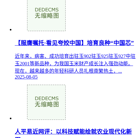
【服膺嘱托·看见夸姣中国】培育良种“中国芯”
近年来，病害、成功培育出驻玉902驻玉925驻玉927中驻
玉2001等新品种，为我国玉米财产成长注入强劲动能。
现在，越来越多的年轻科研人员扎根南繁热土，...
2025-08-05
人平易近网评：以科技赋能绘就农业现代化新