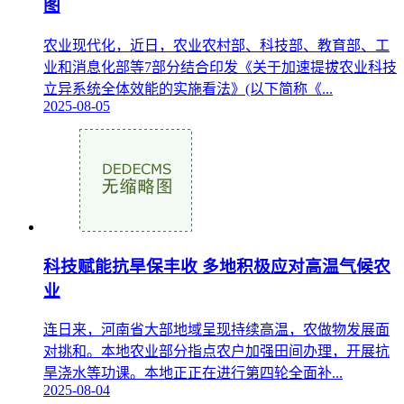
图
农业现代化，近日，农业农村部、科技部、教育部、工
业和消息化部等7部分结合印发《关于加速提拔农业科技
立异系统全体效能的实施看法》(以下简称《...
2025-08-05
科技赋能抗旱保丰收 多地积极应对高温气候农
业
连日来，河南省大部地域呈现持续高温，农做物发展面
对挑和。本地农业部分指点农户加强田间办理，开展抗
旱浇水等功课。本地正正在进行第四轮全面补...
2025-08-04