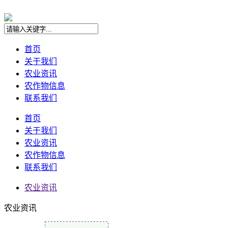
首页
关于我们
农业资讯
农作物信息
联系我们
首页
关于我们
农业资讯
农作物信息
联系我们
农业资讯
农业资讯