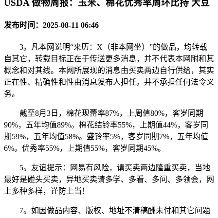
USDA 做物周报：玉米、棉花优秀率周环比持 大豆
发布时间：2025-08-11 06:46
3。凡本网说明“来历：X（非本网坐）”的做品，均转载
自其它，转载目标正在于传送更多消息，并不代表本网附和其
概念和对其线。本网所展现的消息由买卖两边自行供给，其实
正在性、精确性和性由消息发布人担任。并不承担任何法令义
务。
截至8月3日，棉花现蕾率87%，上周值80%，客岁同期
90%，五年均值89%。棉花结铃率55%，上期值44%，客岁同
期59%，五年均值58%。盛铃率5%，客岁同期7%，五年均值
6%。优秀率55%，上期值55%，客岁同期45%。
5。友谊提示：网易有风险，请买卖两边隆重买卖，当地
最好是碰头买卖，异地买卖请多学、多看、多问、多领会，网
上多种多样，谨防上当！
7。如因做品内容、版权、地址不清稿酬未付和其它问题