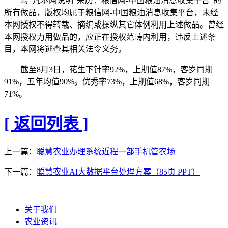
2。凡本网说明“来历：粮信网-中国粮油消息收集平台”的
所有做品，版权均属于粮信网-中国粮油消息收集平台，未经
本网授权不得转载、摘编或操纵其它体例利用上述做品。曾经
本网授权力用做品的，应正在授权范畴内利用，违反上述条
目，本网将逃查其相关法令义务。
截至8月3日，花生下针率92%，上期值87%，客岁同期
91%，五年均值90%。优秀率73%，上期值68%，客岁同期
71%。
[ 返回列表 ]
上一篇：
聪慧农业办理系统近程一部手机管农场
下一篇：
聪慧农业AI大数据平台处理方案（85页 PPT）
关于我们
农业资讯