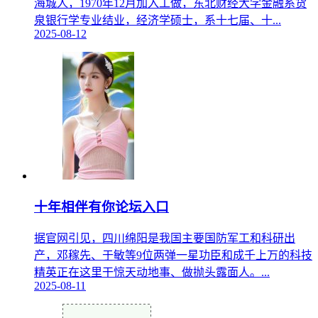
海城人，1970年12月加入工做，东北财经大学金融系货
泉银行学专业结业，经济学硕士，系十七届、十...
2025-08-12
十年相伴有你论坛入口
据官网引见，四川绵阳是我国主要国防军工和科研出
产，邓稼先、于敏等9位两弹一星功臣和成千上万的科技
精英正在这里干惊天动地事、做抛头露面人。...
2025-08-11