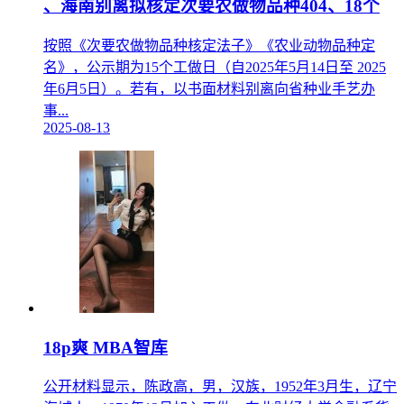
、海南别离拟核定次要农做物品种404、18个
按照《次要农做物品种核定法子》《农业动物品种定
名》，公示期为15个工做日（自2025年5月14日至 2025
年6月5日）。若有，以书面材料别离向省种业手艺办
事...
2025-08-13
18p爽 MBA智库
公开材料显示，陈政高，男，汉族，1952年3月生，辽宁