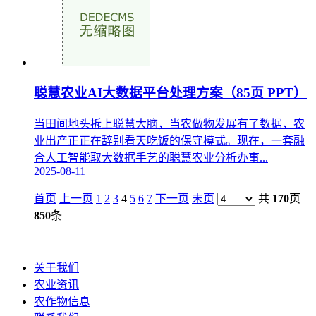
聪慧农业AI大数据平台处理方案（85页 PPT）
当田间地头拆上聪慧大脑，当农做物发展有了数据，农
业出产正正在辞别看天吃饭的保守模式。现在，一套融
合人工智能取大数据手艺的聪慧农业分析办事...
2025-08-11
首页
上一页
1
2
3
4
5
6
7
下一页
末页
共
170
页
850
条
关于我们
农业资讯
农作物信息